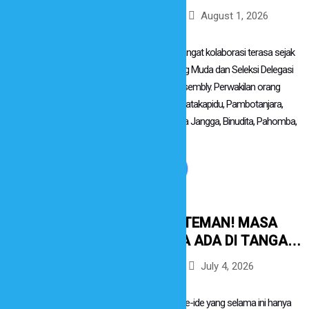
YOUTH ASSEMBLY: SAATNYA
August 1, 2026
By
sidsumba
ORANG MUDA DESA
Berita
MENYUSUN AKSI NYATA
Waingapu – Semangat kolaborasi terasa sejak
awal Audiensi Orang Muda dan Seleksi Delegasi
Nasional Youth Assembly. Perwakilan orang
muda dari Desa Mbatakapidu, Pambotanjara,
Ndapayami, Tandula Jangga, Binudita, Pahomba,
Matawai...
Read More
HI, TEMAN-TEMAN! MASA
DEPAN DESA ADA DI TANGAN
ORANG MUDA
July 4, 2026
By
sidsumba
Berita
Bagaimana kalau ide-ide yang selama ini hanya