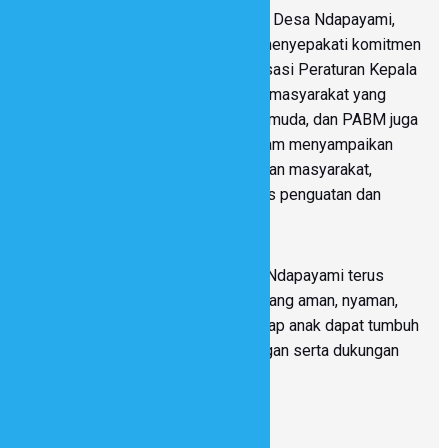
Sebagai hasil kegiatan, Pemerintah Desa Ndapayami,
orang muda, dan pengurus PABM menyepakati komitmen
bersama untuk melanjutkan sosialisasi Peraturan Kepala
Desa Nomor 3 Tahun 2025 kepada masyarakat yang
lebih luas. Pemerintah desa, orang muda, dan PABM juga
akan menjadi penggerak utama dalam menyampaikan
informasi dan membangun kesadaran masyarakat,
dengan dukungan SID dalam proses penguatan dan
pendampingan kegiatan.
Melalui langkah bersama ini, Desa Ndapayami terus
berupaya mewujudkan lingkungan yang aman, nyaman,
dan ramah bagi anak, sehingga setiap anak dapat tumbuh
dan berkembang dengan perlindungan serta dukungan
dari seluruh masyarakat.
Pengunjung :
142