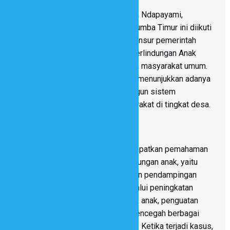
Kegiatan yang berlangsung di Desa Ndapayami,
Kecamatan Kanatang, Kabupaten Sumba Timur ini diikuti
oleh 38 peserta yang berasal dari unsur pemerintah
desa, orang muda, dan pengurus Perlindungan Anak
Berbasis Masyarakat (PABM) serta masyarakat umum.
Kehadiran berbagai unsur tersebut menunjukkan adanya
komitmen bersama untuk membangun sistem
perlindungan anak berbasis masyarakat di tingkat desa.
Melalui kegiatan ini, peserta mendapatkan pemahaman
mengenai tiga aspek utama perlindungan anak, yaitu
pencegahan, penanganan kasus, dan pendampingan
korban. Pencegahan dilakukan melalui peningkatan
kesadaran masyarakat, edukasi hak anak, penguatan
pengasuhan positif, serta upaya mencegah berbagai
risiko yang dapat mengancam anak. Ketika terjadi kasus,