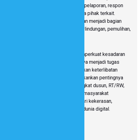
masyarakat memahami pentingnya pelaporan, respon
awal, koordinasi, dan rujukan kepada pihak terkait.
Sementara itu, pendampingan korban menjadi bagian
penting agar anak mendapatkan perlindungan, pemulihan,
serta dukungan yang dibutuhkan.
Diskusi bersama peserta juga memperkuat kesadaran
bahwa perlindungan anak tidak hanya menjadi tugas
pemerintah desa, tetapi membutuhkan keterlibatan
seluruh masyarakat. Peserta menekankan pentingnya
memperluas sosialisasi hingga tingkat dusun, RT/RW,
dan keluarga agar semakin banyak masyarakat
memahami cara melindungi anak dari kekerasan,
perkawinan anak, maupun risiko di dunia digital.