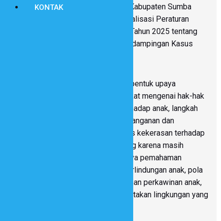
Ndapayami, Kecamatan Kanatang, Kabupaten Sumba
KONTAK
Timur melaksanakan kegiatan Sosialisasi Peraturan
Kepala Desa Ndapayami Nomor 3 Tahun 2025 tentang
Pencegahan, Penanganan, dan Pendampingan Kasus
Kekerasan terhadap Anak.
Kegiatan ini dilaksanakan sebagai bentuk upaya
memperkuat pemahaman masyarakat mengenai hak-hak
anak, bentuk-bentuk kekerasan terhadap anak, langkah
pencegahan, serta mekanisme penanganan dan
pendampingan apabila terjadi kasus kekerasan terhadap
anak. Sosialisasi ini menjadi penting karena masih
terdapat tantangan berupa kurangnya pemahaman
sebagian masyarakat mengenai perlindungan anak, pola
pengasuhan yang positif, pencegahan perkawinan anak,
serta peran bersama dalam menciptakan lingkungan yang
mendukung tumbuh kembang anak.