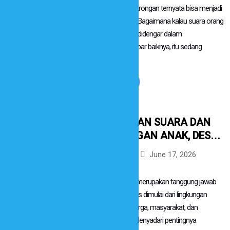
dibicarakan di tongkrongan ternyata bisa menjadi
solusi untuk desa? Bagaimana kalau suara orang
muda benar-benar didengar dalam
pembangunan? Kabar baiknya, itu sedang
dimulai...
Read More
MENGUATKAN SUARA DAN
PERLINDUNGAN ANAK, DESA
NDAPAYAMI SOSIALISASIKAN
June 17, 2026
By
sidsumba
PERATURAN PENCEGAHAN
Berita
DAN PENANGANAN
Perlindungan anak merupakan tanggung jawab
KEKERASAN TERHADAP ANAK
bersama yang harus dimulai dari lingkungan
terdekat, yaitu keluarga, masyarakat, dan
pemerintah desa. Menyadari pentingnya