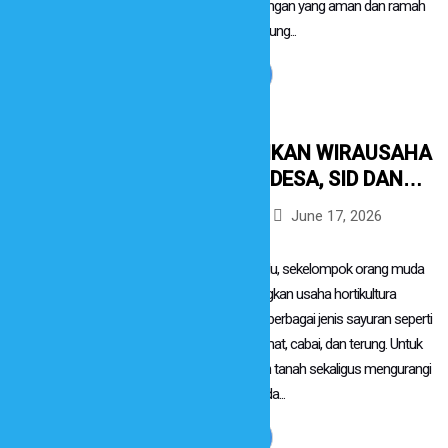
membangun lingkungan yang aman dan ramah
bagi anak, SID didukung...
Read More
MENUMBUHKAN WIRAUSAHA
MUDA DARI DESA, SID DAN
CHILDFUND DAMPINGI
June 17, 2026
By
sidsumba
PENGEMBANGAN
Berita
AGROSILVOPASTORAL DI
Di Desa Mbatakapidu, sekelompok orang muda
SUMBA TIMUR
mulai mengembangkan usaha hortikultura
dengan menanam berbagai jenis sayuran seperti
kangkung, sawi, tomat, cabai, dan terung. Untuk
menjaga kesuburan tanah sekaligus mengurangi
ketergantungan pada...
Read More