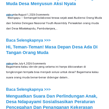
Muda Desa Menyusun Aksi Nyata
sidsumba
August 1, 2026
0 comments
Berita
Waingapu – Semangat kolaborasi terasa sejak awal Audiensi Orang Muda
dan Seleksi Delegasi Nasional Youth Assembly. Perwakilan orang muda
dari Desa Mbatakapidu, Pambotanjara,…
Baca Selengkapnya >>>
Hi, Teman-Teman! Masa Depan Desa Ada Di
Tangan Orang Muda
sidsumba
July 4, 2026
0 comments
Berita
Bagaimana kalau ide-ide yang selama ini hanya dibicarakan di
tongkrongan ternyata bisa menjadi solusi untuk desa? Bagaimana kalau
suara orang muda benar-benar didengar dalam…
Baca Selengkapnya >>>
Menguatkan Suara Dan Perlindungan Anak,
Desa Ndapayami Sosialisasikan Peraturan
Pencegahan Dan Penanganan Kekerasan