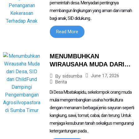
ANAK
pemerintah desa. Menyadari pentingnya
membangun lingkungan yang aman dan ramah
bagi anak, SID didukung...
Read More
MENUMBUHKAN
WIRAUSAHA MUDA DARI
DESA, SID DAN CHILDFUND
June 17, 2026
sidsumba
By
DAMPINGI PENGEMBANGAN
Berita
AGROSILVOPASTORAL DI
Di Desa Mbatakapidu, sekelompok orang muda
SUMBA TIMUR
mulai mengembangkan usaha hortikultura
dengan menanam berbagai jenis sayuran seperti
kangkung, sawi, tomat, cabai, dan terung. Untuk
menjaga kesuburan tanah sekaligus mengurangi
ketergantungan pada...