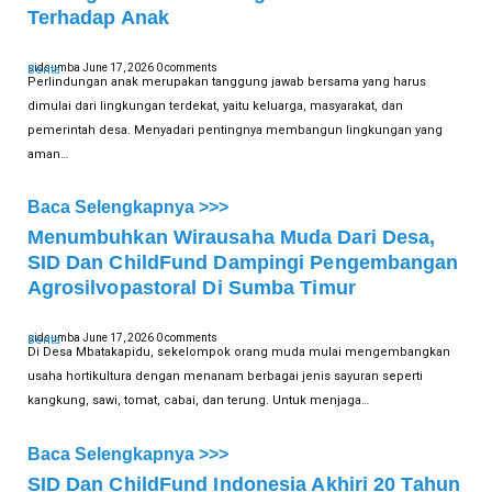
Terhadap Anak
sidsumba
June 17, 2026
0 comments
Berita
Perlindungan anak merupakan tanggung jawab bersama yang harus
dimulai dari lingkungan terdekat, yaitu keluarga, masyarakat, dan
pemerintah desa. Menyadari pentingnya membangun lingkungan yang
aman…
Baca Selengkapnya >>>
Menumbuhkan Wirausaha Muda Dari Desa,
SID Dan ChildFund Dampingi Pengembangan
Agrosilvopastoral Di Sumba Timur
sidsumba
June 17, 2026
0 comments
Berita
Di Desa Mbatakapidu, sekelompok orang muda mulai mengembangkan
usaha hortikultura dengan menanam berbagai jenis sayuran seperti
kangkung, sawi, tomat, cabai, dan terung. Untuk menjaga…
Baca Selengkapnya >>>
SID Dan ChildFund Indonesia Akhiri 20 Tahun