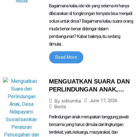
Bagaimana kalau ide-ide yang selama ini hanya
dibicarakan di tongkrongan ternyata bisa menjadi
solusi untuk desa? Bagaimana kalau suara orang
muda benar-benar didengar dalam
pembangunan? Kabar baiknya, itu sedang
dimulai...
Read More
MENGUATKAN SUARA DAN
PERLINDUNGAN ANAK,
DESA NDAPAYAMI
June 17, 2026
sidsumba
By
SOSIALISASIKAN
Berita
PERATURAN PENCEGAHAN
Perlindungan anak merupakan tanggung jawab
DAN PENANGANAN
bersama yang harus dimulai dari lingkungan
KEKERASAN TERHADAP
terdekat, yaitu keluarga, masyarakat, dan