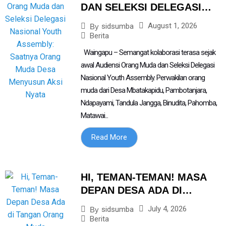
DAN SELEKSI DELEGASI
NASIONAL YOUTH
August 1, 2026
sidsumba
By
ASSEMBLY: SAATNYA
Berita
ORANG MUDA DESA
Waingapu – Semangat kolaborasi terasa sejak
MENYUSUN AKSI NYATA
awal Audiensi Orang Muda dan Seleksi Delegasi
Nasional Youth Assembly. Perwakilan orang
muda dari Desa Mbatakapidu, Pambotanjara,
Ndapayami, Tandula Jangga, Binudita, Pahomba,
Matawai...
Read More
HI, TEMAN-TEMAN! MASA
DEPAN DESA ADA DI
TANGAN ORANG MUDA
July 4, 2026
sidsumba
By
Berita