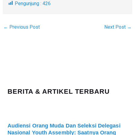
Pengunjung :
426
←
Previous Post
Next Post
→
A
K
R
A
S
T
I
E
P
G
BERITA & ARTIKEL TERBARU
O
R
I
Audiensi Orang Muda Dan Seleksi Delegasi
Nasional Youth Assembly: Saatnya Orang