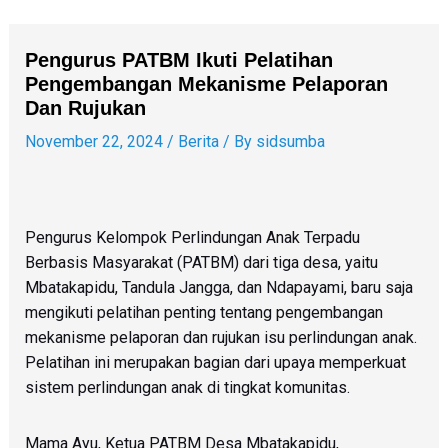
Skip
Post
to
navigation
Pengurus PATBM Ikuti Pelatihan
content
Pengembangan Mekanisme Pelaporan
Dan Rujukan
November 22, 2024
/
Berita
/ By
sidsumba
Pengurus Kelompok Perlindungan Anak Terpadu
Berbasis Masyarakat (PATBM) dari tiga desa, yaitu
Mbatakapidu, Tandula Jangga, dan Ndapayami, baru saja
mengikuti pelatihan penting tentang pengembangan
mekanisme pelaporan dan rujukan isu perlindungan anak.
Pelatihan ini merupakan bagian dari upaya memperkuat
sistem perlindungan anak di tingkat komunitas.
Mama Ayu, Ketua PATBM Desa Mbatakapidu,