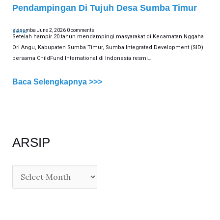
Pendampingan Di Tujuh Desa Sumba Timur
sidsumba
June 2, 2026
0 comments
Berita
Setelah hampir 20 tahun mendampingi masyarakat di Kecamatan Nggaha
Ori Angu, Kabupaten Sumba Timur, Sumba Integrated Development (SID)
bersama ChildFund International di Indonesia resmi…
Baca Selengkapnya >>>
ARSIP