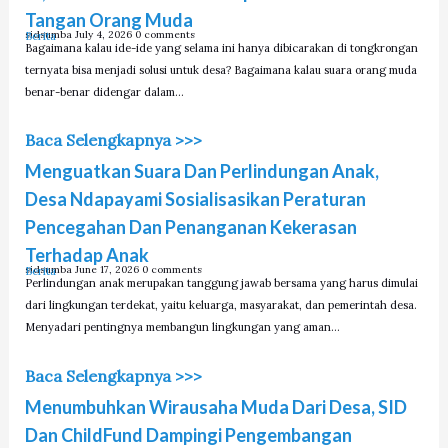
Tangan Orang Muda
sidsumba
July 4, 2026
0 comments
Berita
Bagaimana kalau ide-ide yang selama ini hanya dibicarakan di tongkrongan
ternyata bisa menjadi solusi untuk desa? Bagaimana kalau suara orang muda
benar-benar didengar dalam…
Baca Selengkapnya >>>
Menguatkan Suara Dan Perlindungan Anak,
Desa Ndapayami Sosialisasikan Peraturan
Pencegahan Dan Penanganan Kekerasan
Terhadap Anak
sidsumba
June 17, 2026
0 comments
Berita
Perlindungan anak merupakan tanggung jawab bersama yang harus dimulai
dari lingkungan terdekat, yaitu keluarga, masyarakat, dan pemerintah desa.
Menyadari pentingnya membangun lingkungan yang aman…
Baca Selengkapnya >>>
Menumbuhkan Wirausaha Muda Dari Desa, SID
Dan ChildFund Dampingi Pengembangan