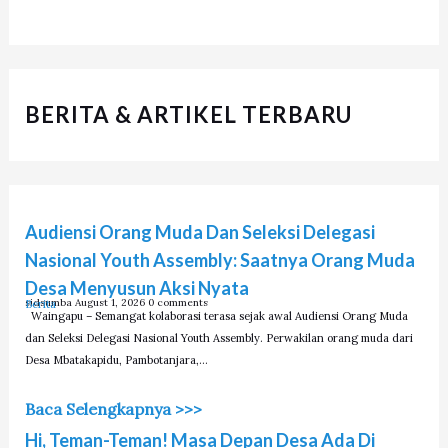
S
T
I
E
P
G
BERITA & ARTIKEL TERBARU
O
R
I
Audiensi Orang Muda Dan Seleksi Delegasi
Nasional Youth Assembly: Saatnya Orang Muda
Desa Menyusun Aksi Nyata
sidsumba
August 1, 2026
0 comments
Berita
Waingapu – Semangat kolaborasi terasa sejak awal Audiensi Orang Muda
dan Seleksi Delegasi Nasional Youth Assembly. Perwakilan orang muda dari
Desa Mbatakapidu, Pambotanjara,…
Baca Selengkapnya >>>
Hi, Teman-Teman! Masa Depan Desa Ada Di