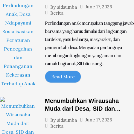
Ndapayami Sosialisasikan
June 17, 2026
By
sidsumba
Peraturan Pencegahan dan
Berita
Penanganan Kekerasan
Perlindungan anak merupakan tanggung jawab
Terhadap Anak
bersama yang harus dimulai dari lingkungan
terdekat, yaitu keluarga, masyarakat, dan
pemerintah desa. Menyadari pentingnya
membangun lingkungan yang aman dan
ramah bagi anak, SID didukung...
Read More
Menumbuhkan Wirausaha
Muda dari Desa, SID dan
ChildFund Dampingi
June 17, 2026
By
sidsumba
Pengembangan
Berita
Agrosilvopastoral di Sumba