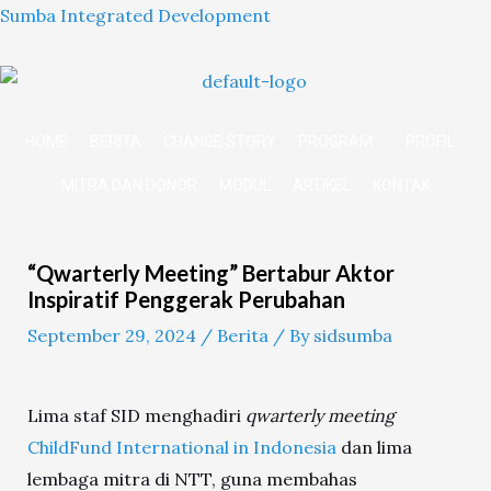
Skip
Sumba Integrated Development
to
content
HOME
BERITA
CHANGE STORY
PROGRAM
PROFIL
MITRA DAN DONOR
MODUL
ARTIKEL
KONTAK
Post
navigation
“Qwarterly Meeting” Bertabur Aktor
Inspiratif Penggerak Perubahan
September 29, 2024
/
Berita
/ By
sidsumba
Lima staf SID menghadiri
qwarterly meeting
ChildFund International in Indonesia
dan lima
lembaga mitra di NTT, guna membahas