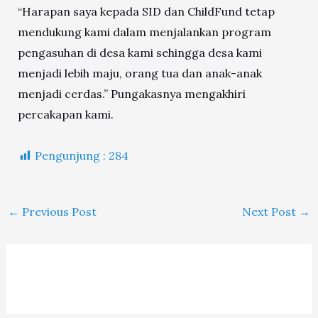
“Harapan saya kepada SID dan ChildFund tetap
mendukung kami dalam menjalankan program
pengasuhan di desa kami sehingga desa kami
menjadi lebih maju, orang tua dan anak-anak
menjadi cerdas.” Pungakasnya mengakhiri
percakapan kami.
Pengunjung :
284
←
Previous Post
Next Post
→
A
K
R
A
S
T