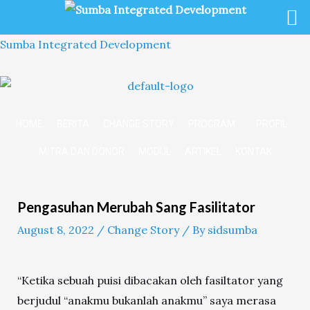
Skip
to
Sumba Integrated Development
content
HOME
BERITA
CHANGE STORY
PROGRAM
PROFIL
MITRA DAN DONOR
MODUL
ARTIKEL
KONTAK
Post
navigation
Pengasuhan Merubah Sang Fasilitator
August 8, 2022
/
Change Story
/ By
sidsumba
“Ketika sebuah puisi dibacakan oleh fasiltator yang
berjudul “anakmu bukanlah anakmu” saya merasa