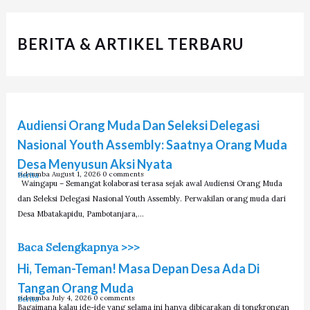
I
E
P
G
BERITA & ARTIKEL TERBARU
O
R
I
Audiensi Orang Muda Dan Seleksi Delegasi
Nasional Youth Assembly: Saatnya Orang Muda
Desa Menyusun Aksi Nyata
sidsumba
August 1, 2026
0 comments
Berita
Waingapu – Semangat kolaborasi terasa sejak awal Audiensi Orang Muda
dan Seleksi Delegasi Nasional Youth Assembly. Perwakilan orang muda dari
Desa Mbatakapidu, Pambotanjara,…
Baca Selengkapnya >>>
Hi, Teman-Teman! Masa Depan Desa Ada Di
Tangan Orang Muda
sidsumba
July 4, 2026
0 comments
Berita
Bagaimana kalau ide-ide yang selama ini hanya dibicarakan di tongkrongan