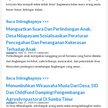
ternyata bisa menjadi solusi untuk desa? Bagaimana kalau suara orang muda
benar-benar didengar dalam…
Baca Selengkapnya >>>
Menguatkan Suara Dan Perlindungan Anak,
Desa Ndapayami Sosialisasikan Peraturan
Pencegahan Dan Penanganan Kekerasan
Terhadap Anak
sidsumba
June 17, 2026
0 comments
Berita
Perlindungan anak merupakan tanggung jawab bersama yang harus dimulai
dari lingkungan terdekat, yaitu keluarga, masyarakat, dan pemerintah desa.
Menyadari pentingnya membangun lingkungan yang aman…
Baca Selengkapnya >>>
Menumbuhkan Wirausaha Muda Dari Desa, SID
Dan ChildFund Dampingi Pengembangan
Agrosilvopastoral Di Sumba Timur
sidsumba
June 17, 2026
0 comments
Berita
Di Desa Mbatakapidu, sekelompok orang muda mulai mengembangkan usaha