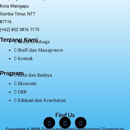
Kota Waingapu
Sumba Timur, NTT
87116
(+62) 852 3816 7175
Tentang Kami
Profil Lembaga
Staff dan Manajemen
Kontak
Program
Seni dan Budaya
Ekonomi
DRR
Edukasi dan Kesehatan
Find Us
Copyright © 2023
Sumba Integrated Development |
Powered by